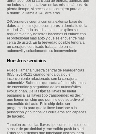
abrumador por la cantidad de ofertas, además que
no todos se especializan en las mismas áreas. No
pierda tiempo, si necesita un cerrajero para autos
a domicilio llama a 24Cerrajeros.
24Cerrajeros cuenta con una extensa base de
datos con los mejores cerrajeros a domicilio de la
ciudad. Cuando usted llama, nos explica su
requerimiento y nosotros hacemos el enlace con
el profesional más apto y que se encuentre más
cerca de usted. En la brevedad posible tendrá a
un cerrajero certificado trabajando en su
automóvil y solucionando su inconveniente.
Nuestros servicios
Puede llamar a nuestra central de emergencias
(855) 201-0121
cuando tenga cualquier
inconveniente relacionado con la cerrajería
automotriz. Sabemos que cada año los sistemas
de encendido y seguridad de los automóviles
evolucionan. De las típicas llaves de metal
pasamos a las llaves tipo transponder, es decir
que tienen un chip que permite que se active el
encendido del auto. Este chip debe ser
programado para que la llave funcione a la
perfección y no todos los cerrajeros son capaces
de hacerlo.
También existen las llaves tipo control remoto, con
sensor de proximidad y encendido push to start.
Estos son sistemas que funcionan distinto, pero