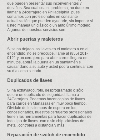
que pueden presentar sus inconvenientes y
desafíos. Sea cual sea su problema, no dude en
llamar a 24cerrajero en Philadelphia pues
contamos con profesionales en constante
actualización que pueden ayudarle, sin importar si
usted maneja un clásico o un auto último modelo.
Algunos de nuestros servicios son:
Abrir puertas y maleteros
Si se ha dejado las llaves en el maletero o en el
encendido, no se preocupe, llame al
(855) 201-
0121
y un cerrajero para abrir carros llegará en
minutos, abrirá la puerta en un santiamén si
causar daño a su auto y usted podrá continuar con
su día como si nada.
Duplicados de llaves
Si ha extraviado, roto, desprogramado o sólo
quiere un duplicado de seguridad, llama a
24Cerrajero. Podemos hacer copias de llaves
para carros en Manassas en muy poco tiempo.
Olvídate de los tiempos de espera en los
concesionarios, nuestros cerrajeros profesionales
tienen las herramientas para hacer duplicados de
todo tipo de llaves: con o sin chip, clásicas de
metal, controles a distancia y más.
Reparación de switch de encendido