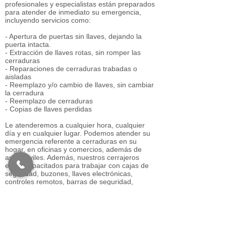
profesionales y especialistas están preparados
para atender de inmediato su emergencia,
incluyendo servicios como:
- Apertura de puertas sin llaves, dejando la
puerta intacta.
- Extracción de llaves rotas, sin romper las
cerraduras
- Reparaciones de cerraduras trabadas o
aisladas
- Reemplazo y/o cambio de llaves, sin cambiar
la cerradura
- Reemplazo de cerraduras
- Copias de llaves perdidas
Le atenderemos a cualquier hora, cualquier
día y en cualquier lugar. Podemos atender su
emergencia referente a cerraduras en su
hogar, en oficinas y comercios, además de
automóviles. Además, nuestros cerrajeros
están capacitados para trabajar con cajas de
seguridad, buzones, llaves electrónicas,
controles remotos, barras de seguridad,
salidas de emergencias, además de otros
sistemas de seguridad y cerraduras
inteligentes; sin importar marca o tecnología.
Los servicios de cerrajería de emergencia