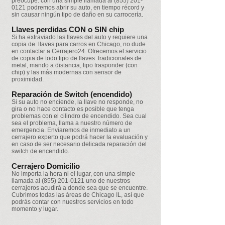
preocupe: con una simple llamada al
(855) 201-
0121
podremos abrir su auto, en tiempo récord y
sin causar ningún tipo de daño en su carrocería.
Llaves perdidas CON o SIN chip
Si ha extraviado las llaves del auto y requiere una
copia de llaves para carros en Chicago, no dude
en contactar a Cerrajero24. Ofrecemos el servicio
de copia de todo tipo de llaves: tradicionales de
metal, mando a distancia, tipo trasponder (con
chip) y las más modernas con sensor de
proximidad.
Reparación de Switch (encendido)
Si su auto no enciende, la llave no responde, no
gira o no hace contacto es posible que tenga
problemas con el cilindro de encendido. Sea cual
sea el problema, llama a nuestro número de
emergencia. Enviaremos de inmediato a un
cerrajero experto que podrá hacer la evaluación y
en caso de ser necesario delicada reparación del
switch de encendido.
Cerrajero Domicilio
No importa la hora ni el lugar, con una simple
llamada al
(855) 201-0121
uno de nuestros
cerrajeros acudirá a donde sea que se encuentre.
Cubrimos todas las áreas de Chicago IL, así que
podrás contar con nuestros servicios en todo
momento y lugar.